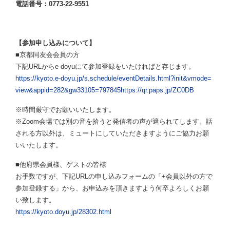
電話番号：
0773-22-9551
【参加申し込みについて】
■京都同友会会員の方
下記URLからe-doyuにて参加登録をいたければと存じます。
https://kyoto.e-doyu.jp/s.schedule/eventDetails.html?init&vmode=
view&appid=282&gw33105=797845https://qr.paps.jp/ZC0DB
※時間厳守でお願いいたします。
※Zoom会場では別の音を拾うと発信者の声が遮られてします。話
される方以外は、ミュートにしていただきますようにご協力お願
いいたします。
■他府県会員様、ゲストの皆様
お手数ですが、下記URLの申し込みフォームの「+会員以外の方で
参加登録する」から、お申込みを頂きますよう何卒よろしくお願
い致します。
https://kyoto.doyu.jp/28302.html