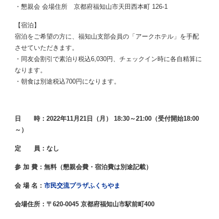
・懇親会 会場住所 京都府福知山市天田西本町 126-1
【宿泊】
宿泊をご希望の方に、福知山支部会員の「アークホテル」を手配
させていただきます。
・同友会割引で素泊り税込6,030円、チェックイン時に各自精算に
なります。
・朝食は別途税込700円になります。
日 時：2022年11月21日（月） 18:30～21:00（受付開始18:00
～）
定 員：なし
参 加 費：無料
（懇親会費・宿泊費は別途記載）
会 場 名：
市民交流プラザふくちやま
会場住所：
〒620-0045 京都府福知山市駅前町400