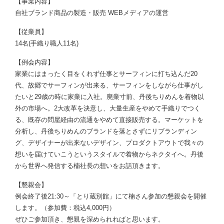
【事業内容】
自社ブランド商品の製造・販売 WEBメディアの運営
【従業員】
14名(手織り職人11名)
【例会内容】
家業にはまったく目をくれず仕事とサーフィンに打ち込んだ20
代、故郷でサーフィンが出来る、サーフィンをしながら仕事がし
たいと29歳の時に家業に入社。廃業寸前、丹後ちりめんを着物以
外の市場へ。2大改革を決意し、大量生産をやめて手織りでつく
る、既存の問屋経由の流通をやめて直接販売する。マーケットを
分析し、丹後ちりめんのブランドを落とさずにリブランディン
グ、デザイナーが出来ないデザイン、プロダクトアウトで我々の
想いを届けていこうというスタイルで着物からネクタイへ。丹後
から世界へ発信する楠社長の想いをお話頂きます。
【懇親会】
例会終了後21:30～「とり蔵別館」にて楠さん参加の懇親会を開催
します。（参加費：税込4,000円）
ぜひご参加頂き、懇親を深められればと思います。